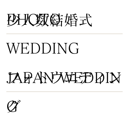
PHOTO
​少人数結婚式
WEDDING
​フォトウエディン
JAPAN WEDDIN
グ
G