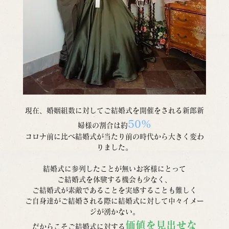
現在、婚姻組数に対してご結婚式を開催をされる新郎新
50%
婦様の割合は約
コロナ前に比べ結婚式が当たり前の時代から大きく変わ
りました。
結婚式に参列したことが無いお客様にとって
ご結婚式を体験する機会も少なく、
ご結婚式が素敵であることを実感することも難しく
ご自身達がご結婚される際に結婚式に対して中々イメー
ジが湧かない。
価値を見出せな
だからこそご結婚式に対する