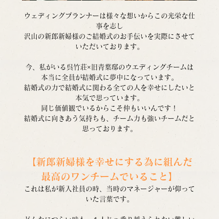
ウェディングプランナーは様々な想いからこの光栄な仕
事を志し
沢山の新郎新婦様のご結婚式のお手伝いを実際にさせて
いただいております。
今、私がいる呉竹荘×旧青葉邸のウエディングチームは
本当に全員が結婚式に夢中になっています。
結婚式の力で結婚式に関わる全ての人を幸せにしたいと
本気で思っています。
同じ価値観でいるからこそ仲もいいんです！
結婚式に向きあう気持ちも、チーム力も強いチームだと
思っております。
【新郎新婦様を幸せにする為に組んだ
最高のワンチームでいること】
これは私が新入社員の時、当時のマネージャーが仰って
いた言葉です。