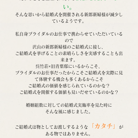
い。
そんな思いから結婚式を開催される新郎新婦様が減少し
ているようです。
私自身ブライダルのお仕事で携わらせていただいている
ので
沢山の新郎新婦様のご結婚式に接し、
ご結婚式を挙げることの素晴らしさを実感することも出
来ます。
呉竹荘×旧青葉邸にいるからこそ、
ブライダルのお仕事だったからこそご結婚式を実際に見
て体験する機会も多くあるからこそ
ご結婚式の価値を感じられているのかな？
ご結婚式を開催する価値も見いだせているのかな？
婚姻組数に対しての結婚式実施率を見た時に
そんな風に感じました。
「カタチ」
ご結婚式は物としてお渡しするような
が
ある物ではありません。