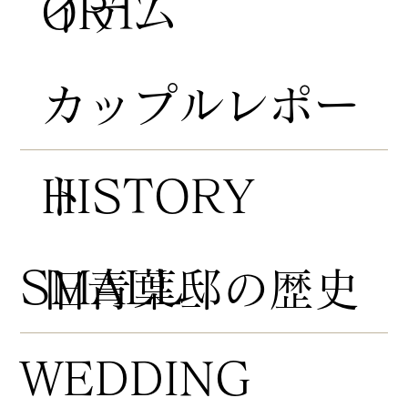
ORT
イテム
​カップルレポー
HISTORY
ト
​SMALL
​旧青葉邸の歴史
WEDDING