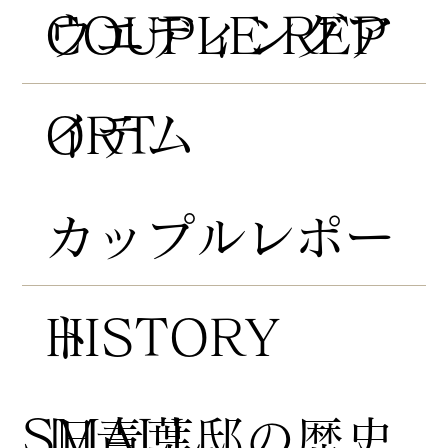
COUPLE REP
​ウエディングア
ORT
イテム
​カップルレポー
HISTORY
ト
​SMALL
​旧青葉邸の歴史