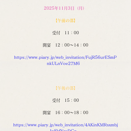
2025年11月3日（月）
【午前の部】
受付　11：00
開宴　12：00～14：00
https://www.piary.jp/web_invitation/FujR56urESmP
nkULnVoe27M6
【午後の部】
受付　15：00
開宴　16：00～18：00
https://www.piary.jp/web_invitation/4AKinKMRsxmbj
IpSkfYceDGq