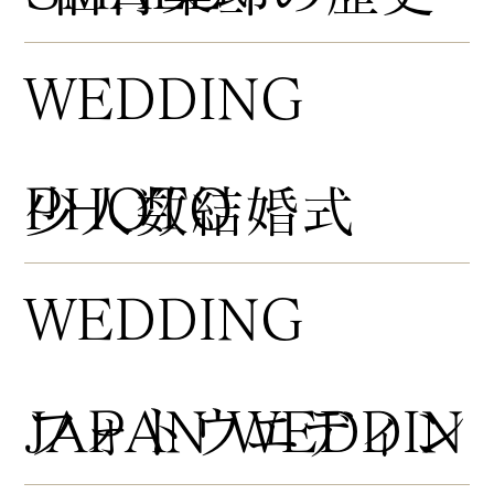
WEDDING
PHOTO
​少人数結婚式
WEDDING
​フォトウエディン
JAPAN WEDDIN