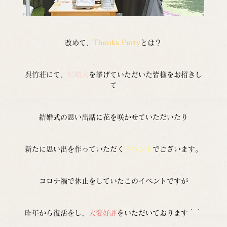
改めて、
Thanks Party
とは？
呉竹荘にて、
結婚式
を挙げていただいた皆様をお招きし
て
結婚式の思い出話に花を咲かせていただいたり
新たに思い出を作っていただく
イベント
でございます。
コロナ禍で休止をしていたこのイベントですが
昨年から復活をし、
大変好評
をいただいております＾＾