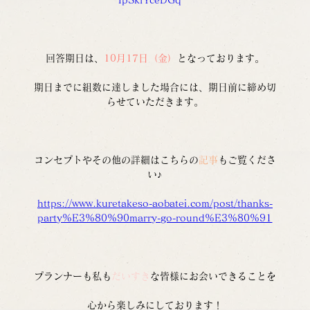
回答期日は、
10月17日（金）
となっております。
期日までに組数に達しました場合には、期日前に締め切
らせていただきます。
コンセプトやその他の詳細はこちらの
記事
もご覧くださ
い♪
https://www.kuretakeso-aobatei.com/post/thanks-
party%E3%80%90marry-go-round%E3%80%91
プランナーも私も
だいすき
な皆様にお会いできることを
心から楽しみにしております！