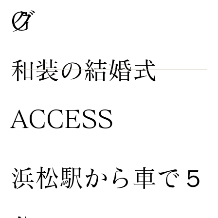
グ
G
​和装の結婚式
ACCESS
浜松駅から車で５