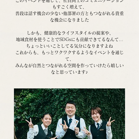
このイベントを通じて、社員同士のコミュニケーション
もすごく増えて、
普段は話す機会の少ない他部署の方ともつながれる貴重
な機会になりました
 しかも、健康的なライフスタイルの提案や、
地域食材を使うことでSDGsにも貢献できてるなんて…
ちょっといいことしてる気分になりますよね
これからも、もっとワクワクするようなイベントを通じ
て、
みんなが自然とつながれる空間を作っていけたら嬉しい
なと思っています♪