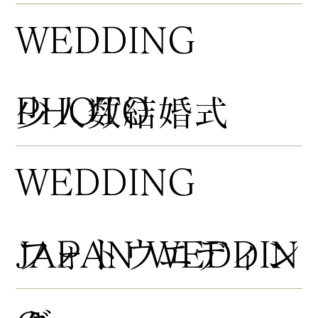
WEDDING
PHOTO
​少人数結婚式
WEDDING
​フォトウエディン
JAPAN WEDDIN