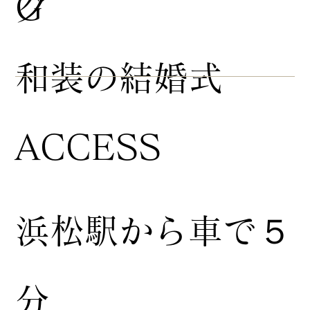
グ
G
​和装の結婚式
ACCESS
浜松駅から車で５
分