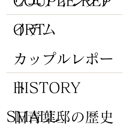
COUPLE REP
​ウエディングア
ORT
イテム
​カップルレポー
HISTORY
ト
​SMALL
​旧青葉邸の歴史