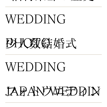
WEDDING
PHOTO
​少人数結婚式
WEDDING
​フォトウエディン
JAPAN WEDDIN