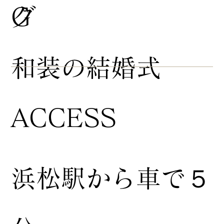
グ
G
​和装の結婚式
ACCESS
浜松駅から車で５