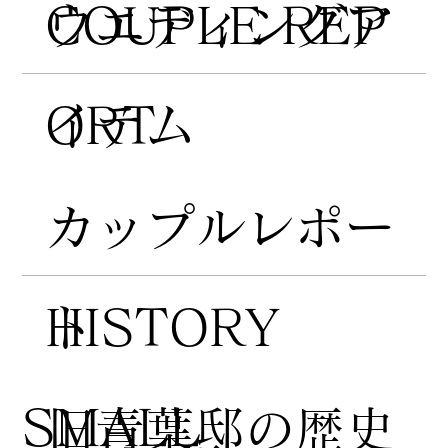
COUPLE REP
​ウエディングア
ORT
イテム
​カップルレポー
HISTORY
ト
​SMALL
​旧青葉邸の歴史