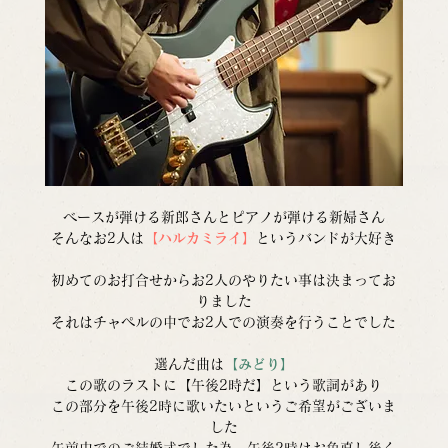
ベースが弾ける新郎さんとピアノが弾ける新婦さん
そんなお2人は
【ハルカミライ】
というバンドが大好き
初めてのお打合せからお2人のやりたい事は決まってお
りました
それはチャペルの中でお2人での演奏を行うことでした
選んだ曲は
【みどり】
この歌のラストに【午後2時だ】という歌詞があり
この部分を午後2時に歌いたいというご希望がございま
した
午前中でのご結婚式でした為、午後2時はお色直し後く