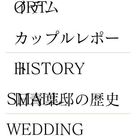
ORT
イテム
​カップルレポー
HISTORY
ト
​SMALL
​旧青葉邸の歴史
WEDDING