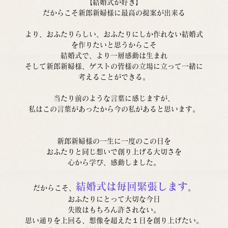
【結婚式が好き】
だからこそ新郎新婦様に最高の提案が出来る
より、おふたりらしい、おふたりにしか作れない結婚式
を作りたいと思うからこそ
結婚式で、より一層感動は生まれ
そして新郎新婦様、ゲストの皆様の立場に立って一緒に
考えることができる。
当たり前のような言葉に感じますが、
私はこの言葉があったから今の私があると思います。
新郎新婦様の一生に一度のこの日を
おふたりと同じ想いで創り上げる大切さを
心から学び、感動しました。
結婚式は毎回緊張します
だからこそ、
。
おふたりにとって大切な今日
失敗はもちろん許されない。
思い通りを上回る、想像を超えた１日を創り上げたい。