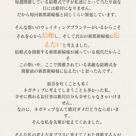
毎週開催している結婚式ですが私達にとって当たり前な
日には絶対になりません。
だから毎回新郎新婦様と同じくらい緊張しています。
そんな想いのウェイティングプランナーがいるからこそ
信頼
伝
それを心から
し、そして沢山の新郎新婦様に
えたい
と考えました。
結婚式を開催する新郎新婦様が減っている現代だからこ
そ
この想いや、ここで開催されている素敵な結婚式を
開催前の新郎新婦様に伝えたいと思ったんです。
弱音を吐くことも多く
ネガティブに考えてしまうことも多かった私。
幸せに携わるお仕事は絶対自分も幸せじゃなきゃいけま
せん。
なのに、ネガティブなんて絶対ダメだと今なら思いま
す。
そんな私を先輩が変えてくれました。
そんな私の考え方をプラスに変えてくれた尊敬する人が