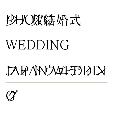
PHOTO
​少人数結婚式
WEDDING
​フォトウエディン
JAPAN WEDDIN
グ
G