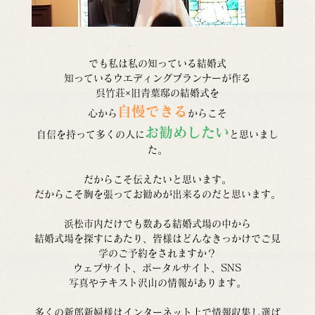
でも私は私の知っている結婚式
知っているウエディングプランナーが作る
呉竹荘×旧青葉邸の結婚式を
自慢できる
心から
からこそ
お勧めしたい
自信を持って多くの人に
と思いまし
た。
だからこそ伝えたいと思います。
だからこそ胸を張ってお勧めが出来るのだと思います。
浜松市内だけでも数ある結婚式場の中から
結婚式場を探すにあたり、皆様はどんなきっかけでご見
学のご予約をされますか？
ウェブサイト、ポータルサイト、SNS
写真やテキスト沢山の情報があります。
多くの新郎新婦様はインターネット上で情報収集し選ば