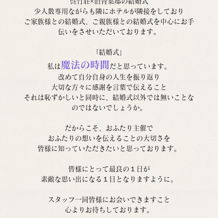
呉竹荘×旧青葉邸の結婚式
少人数専用ながらも隣にホテルが隣接をしており
ご家族様との結婚式、ご親族様との結婚式を中心にお手
伝いをさせいただいております。
「結婚式」
魔法の時間
私は
だと思っています。
改めて自分自身の人生を振り返り
大切な方々に感謝を言葉で伝えること
それは恥ずかしいと同時に、結婚式以外では無いことな
のではないでしょうか。
だからこそ、おふたり主催で
おふたりの想いを伝えることの大切さを
皆様に知っていただきたいと思っております。
皆様にとって最良の１日が
素敵な思い出になる１日となりますように。
スタッフ一同皆様にお会いできますこと
心よりお待ちしております。