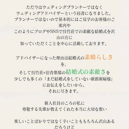
ただ今はウェディングプランナーではなく
ウェディングアドバイザーという肩書になりました。
プランナーではないので基本的にはご見学のお客様のご
案内や
このようにブログやSNSで呉竹荘での素敵な結婚式を沢
山の方に
知っていただくことを中心に活動しております。
素晴らしさ
アドバイザーになった理由は結婚式の
を、
結婚式の素敵さ
そして呉竹荘×旧青葉邸の
を
少しでも多くの「まだ結婚式をしていない新郎新婦様」
にお伝えをしたいから。
それに尽きます。
新入社員のころの私に
尊敬する先輩が教えてくれた本当に大切な想い
楽しいことばかりではなく辛いことももちろん沢山ある
だろうけど