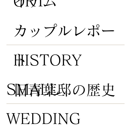
ORT
イテム
​カップルレポー
HISTORY
ト
​SMALL
​旧青葉邸の歴史
WEDDING