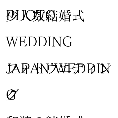
PHOTO
​少人数結婚式
WEDDING
​フォトウエディン
JAPAN WEDDIN
グ
G