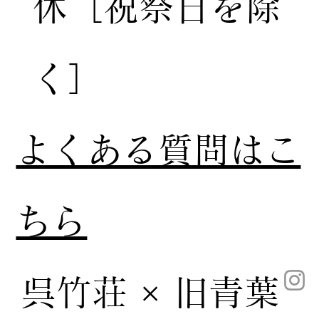
休［祝祭日を除
く］
​よくある質問はこ
ちら
呉竹荘 × 旧青葉