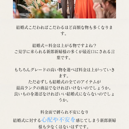
結婚式こだわればこだわるほど高額な物も多くなりま
す。
結婚式＝料金は上がる物ですよね？
ご見学に来られる新郎新婦様の多くが最近口にされる言
葉です。
もちろんグレードの高い物を選べば料金は上がっていき
ます。
ただ必ずしも結婚式の全てのアイテムが
最高ランクの商品でなければいけないのでしょうか。
良いものを選ばなければいい結婚式にならないのでしょ
うか。
料金面で縛られ不安になり
心配や不安を
結婚式に対する
感じてしまう新郎新婦
様も少なくはないはずです。