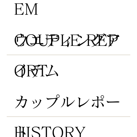
EM
COUPLE REP
​ウエディングア
ORT
イテム
​カップルレポー
HISTORY
ト