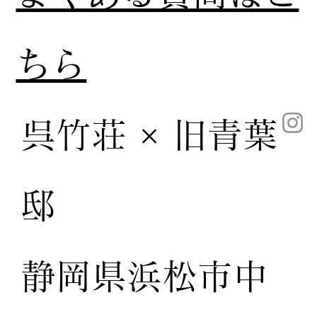
ちら
呉竹荘 × 旧青葉
邸
静岡県浜松市中