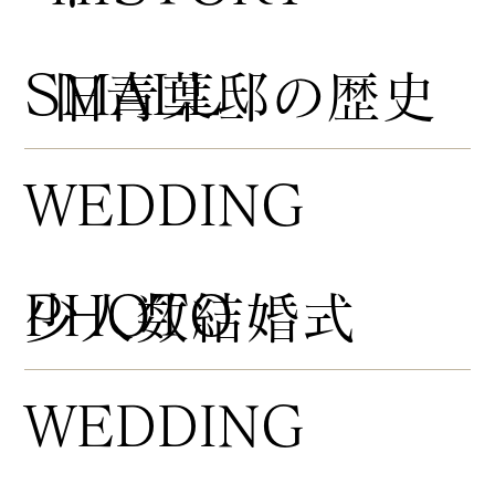
​SMALL
​旧青葉邸の歴史
WEDDING
PHOTO
​少人数結婚式
WEDDING