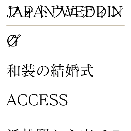
​フォトウエディン
JAPAN WEDDIN
グ
G
​和装の結婚式
ACCESS