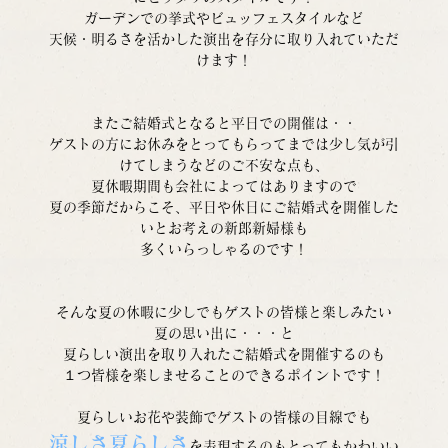
ガーデンでの挙式やビュッフェスタイルなど
天候・明るさを活かした演出を存分に取り入れていただ
けます！
またご結婚式となると平日での開催は・・
ゲストの方にお休みをとってもらってまでは少し気が引
けてしまうなどのご不安な点も、
夏休暇期間も会社によってはありますので
夏の季節だからこそ、平日や休日にご結婚式を開催した
いとお考えの新郎新婦様も
多くいらっしゃるのです！
そんな夏の休暇に少しでもゲストの皆様と楽しみたい
夏の思い出に・・・と
夏らしい演出を取り入れたご結婚式を開催するのも
１つ皆様を楽しませることのできるポイントです！
夏らしいお花や装飾でゲストの皆様の目線でも
涼しさ夏らしさ
を表現するのもとってもかわいい