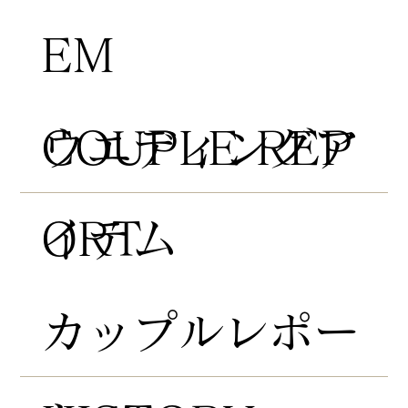
EM
COUPLE REP
​ウエディングア
ORT
イテム
​カップルレポー