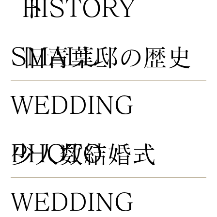
HISTORY
ト
​SMALL
​旧青葉邸の歴史
WEDDING
PHOTO
​少人数結婚式
WEDDING