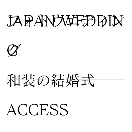
​フォトウエディン
JAPAN WEDDIN
グ
G
​和装の結婚式
ACCESS