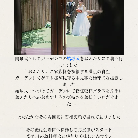
開幕式としてガーデンでの
始球式
をおふたりにて執り行
いました
おふたりとご家族様を祝福する満点の青空
ガーデンにてゲスト様が見守る中見事な始球式を披露し
ました
始球式につづけてガーデンにて皆様乾杯グラスを片手に
おふたりへのおめでとうの気持ちをお伝えいただけまし
た
あたたかなその雰囲気に皆様笑顔で溢れておりました
その後は会場内へ移動してお食事がスタート
呉竹荘のお料理はとびきり美味しいんです♪