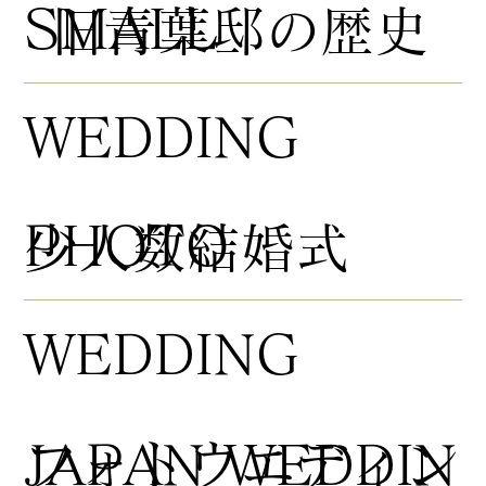
​SMALL
​旧青葉邸の歴史
WEDDING
PHOTO
​少人数結婚式
WEDDING
​フォトウエディン
JAPAN WEDDIN