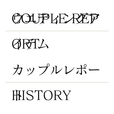
COUPLE REP
​ウエディングア
ORT
イテム
​カップルレポー
HISTORY
ト