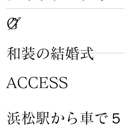
グ
G
​和装の結婚式
ACCESS
浜松駅から車で５