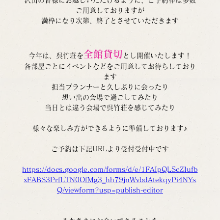
ご用意しておりますが
満枠になり次第、終了とさせていただきます
全館貸切
今年は、呉竹荘を
とし開催いたします！
各部屋ごとにイベントなどをご用意してお待ちしており
ます
担当プランナーと久しぶりに会ったり
想い出の会場で過ごしてみたり
当日とは違う会場で呉竹荘を感じてみたり
様々な楽しみ方ができるように準備しております♪
ご予約は下記URLより受付受付中です
https://docs.google.com/forms/d/e/1FAIpQLScZIufb
xFABS3PrfLTN0OfMg3_hh79jnWvbdAtekqyPi4NYs
Q/viewform?usp=publish-editor