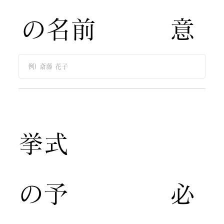
の名前
意
​挙式
の予
​必