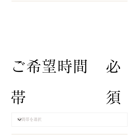
​ご希望時間
​必
帯
須​