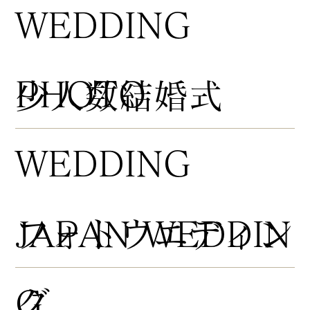
WEDDING
PHOTO
​少人数結婚式
WEDDING
​フォトウエディン
JAPAN WEDDIN
グ
G