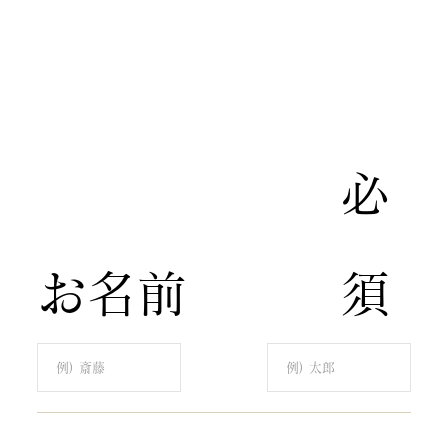
​必
​お名前
須​