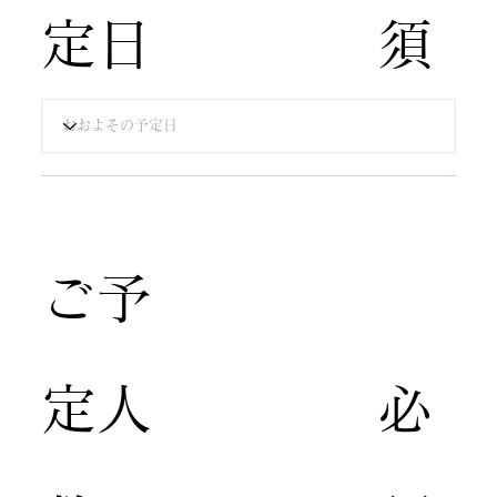
定日
須​
​ご予
定人
​必