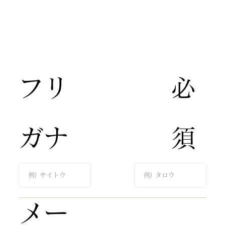
​フリ
​必
ガナ​
須​
​メー