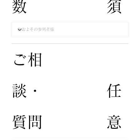
数
須​
​ご相
談・
​任
質問​
意