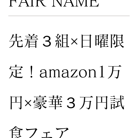
FAIR NAME
先着３組×日曜限
定！amazon1万
円×豪華３万円試
食フェア