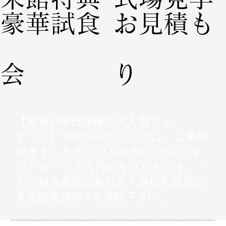
豪華試食
お見積も
会
り
【毎週日曜日開催の大人気フェ
ア！！】10時からのフェアに、ご来館
頂きましたカップル全員にamazonギ
フトカード１万円分をプレゼント。3
万円相当豪華試食付き！浜松初登場の
木造邸宅貸切Wを体験下さい。