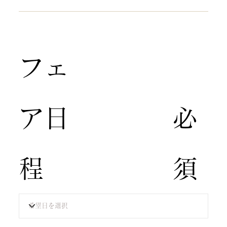
​フェ
ア日
​必
程
須​