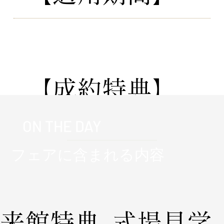
通年適用
​【成約特典】
★公式サイト経由限定★成約特典
ON THE DAY
150万円分_挙式料/会場使用料/音
響照明/送迎バス/宿泊/料理/装花/
フェアに含まれる内容
衣装
来館特典
式場見学