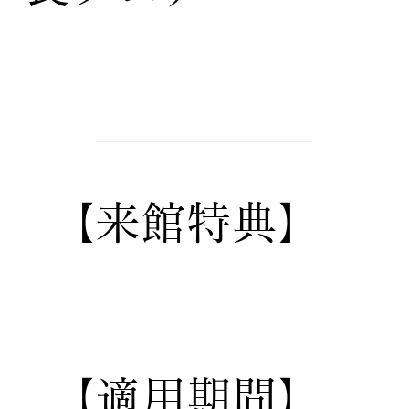
DETAIL
フェアの特徴
【​来館特典】
amazonギフトカード１万円分：
10時からのフェアにご参加のカ
ップル限定
​【適用期間】