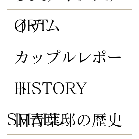
ORT
イテム
​カップルレポー
HISTORY
ト
​SMALL
​旧青葉邸の歴史