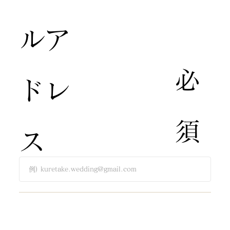
ルア
​必
ドレ
須​
ス