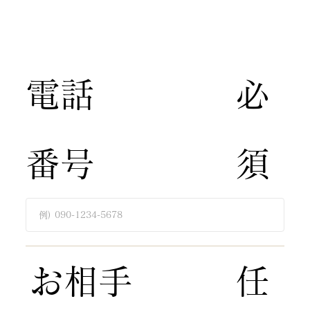
​電話
​必
番号
須​
​お相手
​任