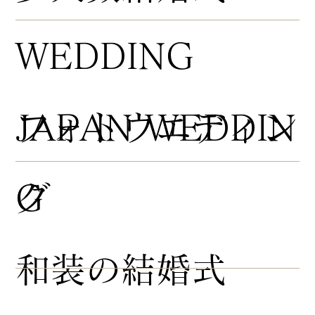
WEDDING
​フォトウエディン
JAPAN WEDDIN
グ
G
​和装の結婚式