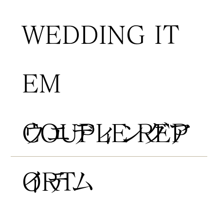
WEDDING IT
EM
COUPLE REP
​ウエディングア
ORT
イテム