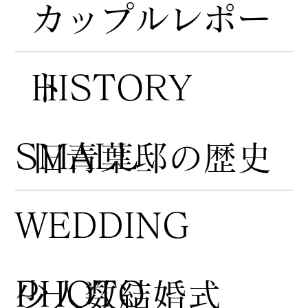
​カップルレポー
HISTORY
ト
​SMALL
​旧青葉邸の歴史
WEDDING
PHOTO
​少人数結婚式