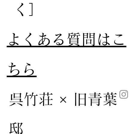
く］
​よくある質問はこ
ちら
呉竹荘 × 旧青葉
邸