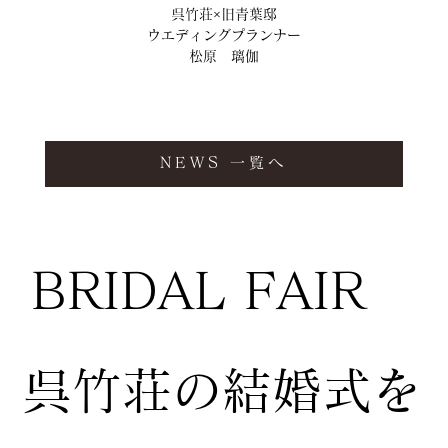
呉竹荘×旧青葉邸
ウエディングプランナー
松原　璃伽
NEWS 一覧へ
BRIDAL FAIR
​呉竹荘の結婚式を