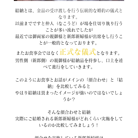
結納とは、
金品の受け渡しを行う伝統的な婚約の儀式と
なります。
以前までですと仲人（なこうど）が場を仕切り執り行う
ことが多い流れでしたが
最近では御両家の親御様と新郎新婦様が出席をし行うこ
とが一般的となっております。
正式な儀式
またお食事会ではなく
となります。
男性側（新郎側）の親御様が結納品を持参し、口上を述
べて進行をしていきます。
このようにお食事とお話がメインの「顔合わせ」と「結
納」を比較してみると
やはり結納は畏まったイメージが強いのではないでしょ
うか？
そんな顔合わせと結納
実際にご結婚される新郎新婦様がどれくらい実施をして
いるのか比較してみましょう！
顔合せを実施している新郎新婦様は