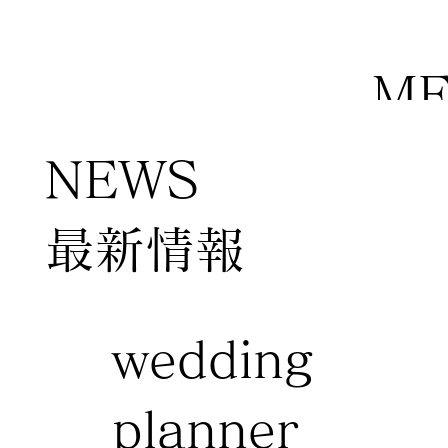
M
NEWS
​最新情報
wedding
planner