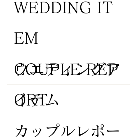
WEDDING IT
EM
COUPLE REP
​ウエディングア
ORT
イテム
​カップルレポー