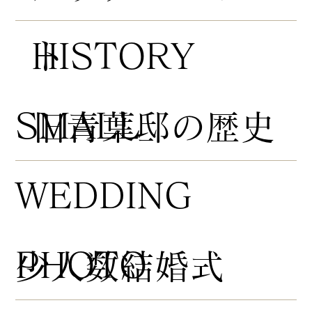
HISTORY
ト
​SMALL
​旧青葉邸の歴史
WEDDING
PHOTO
​少人数結婚式