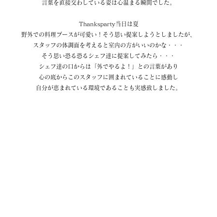
言葉を直接交わしている姿は心温まる瞬間でした。
Thanksparty当日は夏
野外での料理ブースが可愛い！そう思い提案しようとしましたが、
スタッフの体調面を考えると室内の方がいいのかな・・・
そう思い恐る恐るシェフ達に提案してみたら・・・
シェフ達の口からは「外でやるよ！」との言葉があり
心の底からこのスタッフに囲まれていることに感動し
自分が恵まれている環境であることも実感致しました。