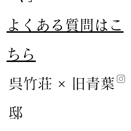
​よくある質問はこ
ちら
呉竹荘 × 旧青葉
邸