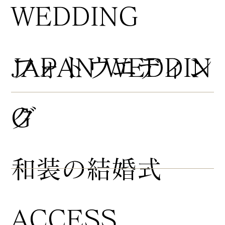
WEDDING
​フォトウエディン
JAPAN WEDDIN
グ
G
​和装の結婚式
ACCESS