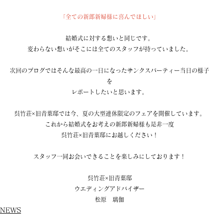
「全ての新郎新婦様に喜んでほしい」
結婚式に対する想いと同じです。
変わらない想いがそこには全てのスタッフが持っていました。
次回のブログではそんな最高の一日になったサンクスパーティー当日の様子
を
レポートしたいと思います。
呉竹荘×旧青葉邸では今、夏の大型連休限定のフェアを開催しています。
これから結婚式をお考えの新郎新婦様も是非一度
呉竹荘×旧青葉邸にお越しください！
スタッフ一同お会いできることを楽しみにしております！
呉竹荘×旧青葉邸
ウエディングアドバイザー
松原　璃伽
NEWS