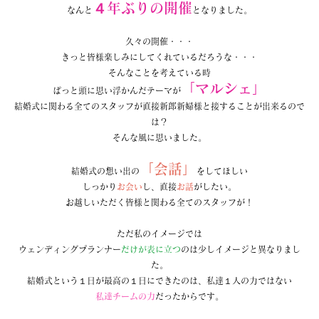
４年ぶりの開催
なんと
となりました。
久々の開催・・・
きっと皆様楽しみにしてくれているだろうな・・・
そんなことを考えている時
「マルシェ」
ぱっと頭に思い浮かんだテーマが
結婚式に関わる全てのスタッフが直接新郎新婦様と接することが出来るので
は？
そんな風に思いました。
「会話」
結婚式の想い出の
をしてほしい
しっかり
お会い
し、直接
お話
がしたい。
お越しいただく皆様と関わる全てのスタッフが！
ただ私のイメージでは
ウェンディングプランナー
だけが表に立つ
のは少しイメージと異なりまし
た。
結婚式という１日が最高の１日にできたのは、私達１人の力ではない
私達チームの力
だったからです。