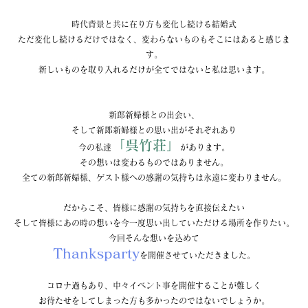
時代背景と共に在り方も変化し続ける結婚式
ただ変化し続けるだけではなく、変わらないものもそこにはあると感じま
す。
新しいものを取り入れるだけが全てではないと私は思います。
新郎新婦様との出会い、
そして新郎新婦様との思い出がそれぞれあり
「呉竹荘」
今の私達
があります。
その想いは変わるものではありません。
全ての新郎新婦様、ゲスト様への感謝の気持ちは永遠に変わりません。
だからこそ、皆様に感謝の気持ちを直接伝えたい
そして皆様にあの時の想いを今一度思い出していただける場所を作りたい。
今回そんな想いを込めて
Thanksparty
を開催させていただきました。
コロナ過もあり、中々イベント事を開催することが難しく
お待たせをしてしまった方も多かったのではないでしょうか。