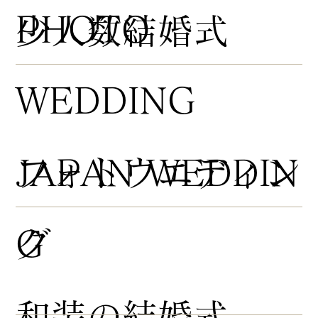
PHOTO
​少人数結婚式
WEDDING
​フォトウエディン
JAPAN WEDDIN
グ
G
​和装の結婚式