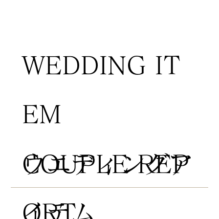
WEDDING IT
EM
COUPLE REP
​ウエディングア
ORT
イテム