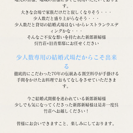
す。
大きな会場で家族だけだと寂しくなりそう・・・
少人数だと盛り上がらなそう・・・
少人数だと貸切の結婚式場はないからレストランウエデ
ィングかな・・・
そんなご不安な想いを持たれた新郎新婦様
呉竹荘×旧青葉邸にお任せください
少人数専用の結婚式場だからこそ出来
る
徹底的にこだわった70年の伝統ある割烹料亭が手掛ける
手間をかけたお料理でおもてなしをさせていただきま
す。
今ご結婚式開催を迷われている新郎新婦様
少しでも気になってくださった新郎新婦様は是非一度呉
竹荘へお越しください！
皆様にお会いできますこと、楽しみにしております。