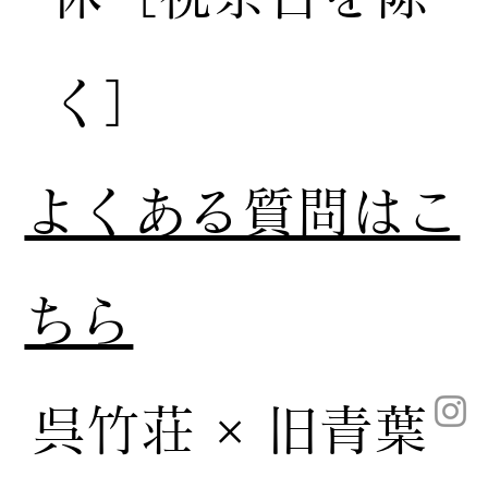
く］
​よくある質問はこ
ちら
呉竹荘 × 旧青葉