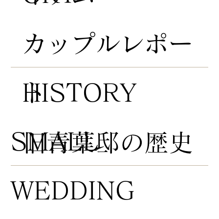
​カップルレポー
HISTORY
ト
​SMALL
​旧青葉邸の歴史
WEDDING