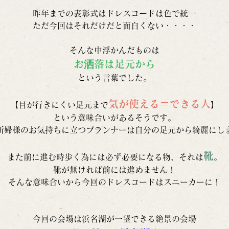
昨年までの表彰式はドレスコードは色で統一
ただ今回はそれだけだと面白くない・・・・
そんな中浮かんだものは
お洒落は足元から
という言葉でした。
気が使える＝できる人
【目が行きにくい足元まで
】
という意味合いがあるそうです。
新婦様のお気持ちに立つプランナーは自分の足元から綺麗にし
靴
また前に進む時歩く為には必ず必要になる物、それは
。
靴が無ければ前には進めません！
そんな意味合いから今回のドレスコードはスニーカーに！
今回の会場は浜名湖が一望できる絶景の会場