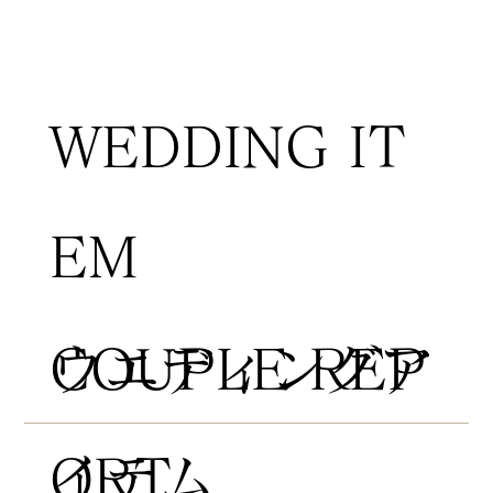
WEDDING IT
EM
COUPLE REP
​ウエディングア
ORT
イテム