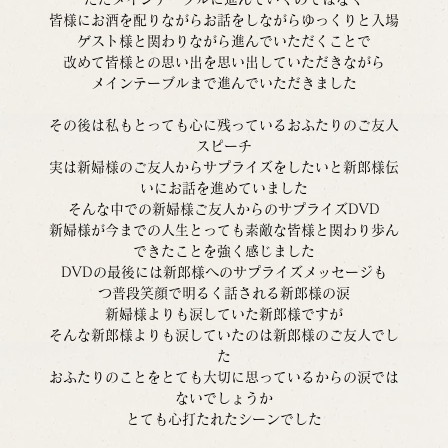
皆様にお酒を配りながらお話をしながらゆっくりと入場
ゲスト様と関わりながら進んでいただくことで
改めて皆様との思い出を思い出していただきながら
メインテーブルまで進んでいただきました
その後は私もとっても心に残っているおふたりのご友人
スピーチ
実は新婦様のご友人からサプライズをしたいと新郎様伝
いにお話を進めていました
そんな中での新婦様ご友人からのサプライズDVD
新婦様が今までの人生とっても素敵な皆様と関わり歩ん
できたことを強く感じました
DVDの最後には新郎様へのサプライズメッセージも
つ普段笑顔で明るく話される新郎様の涙
新婦様よりも涙していた新郎様ですが
そんな新郎様よりも涙していたのは新郎様のご友人でし
た
おふたりのことをとても大切に思っているからの涙では
ないでしょうか
とても心打たれたシーンでした