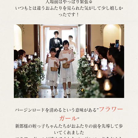
入場前はやっぱり緊張☺︎
いつもとは違うおふたりを見られた気がして少し嬉しか
ったです！
フラワー
バージンロードを清めるという意味がある”
ガール
”
新郎様の姪っ子ちゃんたちがおふたりの前を先導して歩
いてくれました