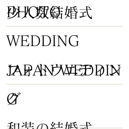
PHOTO
​少人数結婚式
WEDDING
​フォトウエディン
JAPAN WEDDIN
グ
G
​和装の結婚式