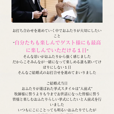
お打ち合わせを進めていく中でおふたりが大切にしたい
こと
自分たちも楽しんでゲスト様にも最高
“
に楽しんでいただける１日
”
そんな思いがおふたりから強く感じました
だからこそみんなが一緒になって楽しめる誰も置いてけ
ぼりにしない１日
そんなご結婚式のお打合せを進めてまいりました
ご結婚式当日
おふたりが選ばれた挙式スタイルは”人前式”
牧師様に誓うよりも今までお世話になった皆様に誓う
皆様と楽しむおふたりらしい挙式にしたいと人前式を行
いました
いつもにこにことっても明るいおふたりでしたが