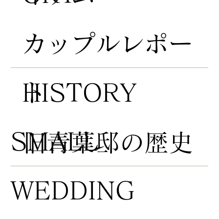
​カップルレポー
HISTORY
ト
​SMALL
​旧青葉邸の歴史
WEDDING