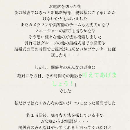
お電話を切った後
夜の撮影ではきっと新郎新婦様、親御様はご了承いただ
けないかとも思いました
またカメラマンや美容師のチームも大丈夫かな？
マネージャーの許可は出るかな？
そう思い様々な他の方法も模索しました
呉竹荘はグループの他の結婚式場での撮影や
結婚式の間の時間でご提案が出来ないかプランナーに確
認したり・・・
しかし、関係者のみんなの返事は
叶えてあげま
「絶対にその日、その時間での撮影を
しょう！
」
でした
私だけではなくみんなの想いが一つになった瞬間でした
約１時間後、様々な方法を探している中で
お父様からお電話が・・・
関係者のみんなはやってくれると言ってくれたけど