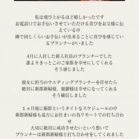
私は飛び上がるほど嬉しかったです
お電話口でお手伝いさせていただける喜びをお父様に伝
えている中
隣で同じくらいお手伝いが出来ることに喜びを感じてい
るプランナーがいました
4月に入社した新入社員のプランナーでした
誰よりきっとこのご家族を幸せにしてくれる
そう感じました
彼女に担当のウエディングプランナーを任せたら
絶対に新郎新婦様、親御様は幸せになってくれる
そう確信しました
１ヵ月後に撮影というタイトなスケジュールの中
新郎新婦様も遠方にお住まいの為リモートでの打ち合わ
せ
大切に絶対に成功させたいという想いで
プランナーは新郎新婦様と打ち合わせをしてくれました