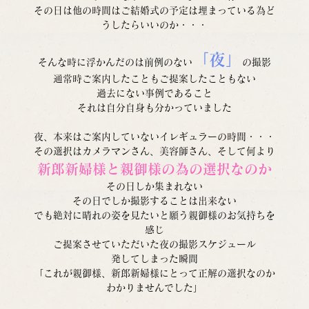
その日は他の時間はご結婚式の予定は埋まっている為ど
うしたらいいのか・・・
「夜」
そんな時に浮かんだのは前例のない
の撮影
通常時ご案内したこともご提案したこともない
過去にない事例であること
それは自分自身も分かっていました
夜、本来はご案内していないイレギュラーの時間・・・
その選択はカメラマンさん、美容師さん、そして何より
新郎新婦様と親御様の為の選択なのか
その日しか集まれない
その日でしか撮影することは出来ない
でも絶対に晴れの姿を見たいと願う親御様のお気持ちを
感じ
ご提案させていただいた夜の撮影スケジュール
発してしまった瞬間
「これが親御様、新郎新婦様にとって正解の選択なのか
わかりませんでした」