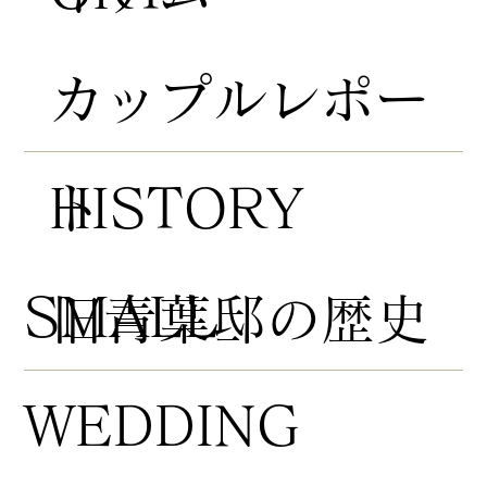
​カップルレポー
HISTORY
ト
​SMALL
​旧青葉邸の歴史
WEDDING