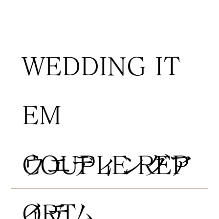
WEDDING IT
EM
COUPLE REP
​ウエディングア
ORT
イテム