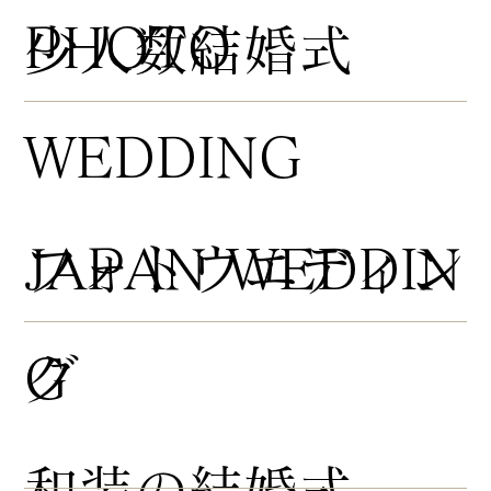
PHOTO
​少人数結婚式
WEDDING
​フォトウエディン
JAPAN WEDDIN
グ
G
​和装の結婚式