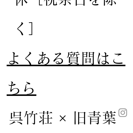
く］
​よくある質問はこ
ちら
呉竹荘 × 旧青葉