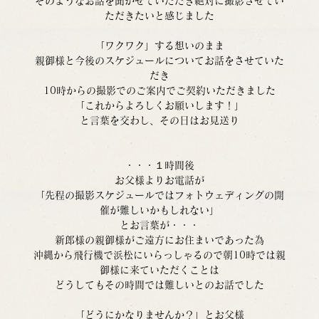
そのようなお話を聞かせていただき絶対に撮影させてい
ただきたいと感じました
「ワクワク」する想いのまま
親御様と今後のスケジュールについてお話をさせていた
だき
10時からの撮影でのご案内でご契約いただきました
「これからよろしくお願いします！」
と言葉を交わし、その日はお見送り
・・・１時間後
お父様よりお電話が
「先程の撮影スケジュールではフォトウェディングの開
催が難しいかもしれない」
とお言葉が・・・
新郎様の親御様がご遠方にお住まいであった為
沖縄から飛行機で浜松にいらっしゃるので朝10時では親
御様に来ていただくことは
どうしてもその時間では難しいとのお話でした
「どうにかなりませんか？」とお父様