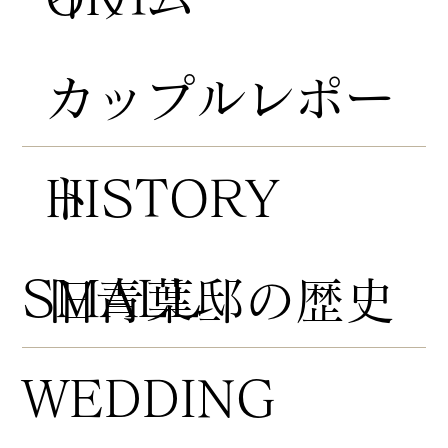
​カップルレポー
HISTORY
ト
​SMALL
​旧青葉邸の歴史
WEDDING