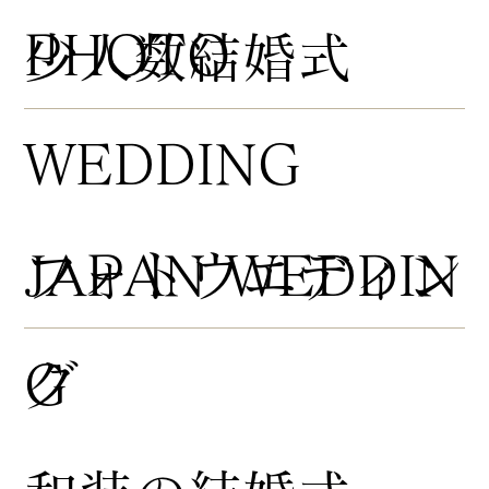
PHOTO
​少人数結婚式
WEDDING
​フォトウエディン
JAPAN WEDDIN
グ
G