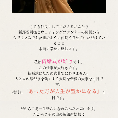
今でも仲良くしてくださるおふたり
新郎新婦様とウェディングプランナーの関係から
今ではまるでお友達のように仲良くさせていただけてい
ること
本当に幸せに感じます。
結婚式が好き
私は
です。
この仕事が大好きです。
結婚式はただの式典ではありません。
人と人の繋がりを強くする大切な皆様の大事な１日で
す。
「あった方が人生が豊かになる」
絶対に
１
日です。
だからこそ一生懸命になれるんだと思います。
だからこそ沢山の新郎新婦様に