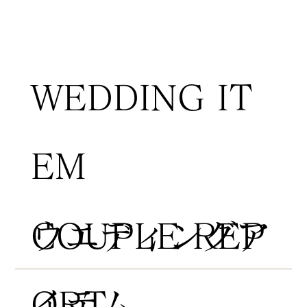
WEDDING IT
EM
COUPLE REP
​ウエディングア
ORT
イテム