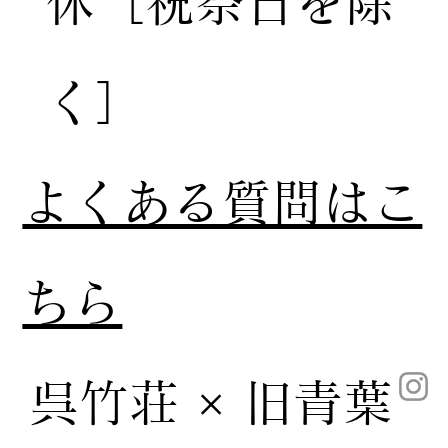
休［祝祭日を除
く］
​よくある質問はこ
ちら
呉竹荘 × 旧青葉