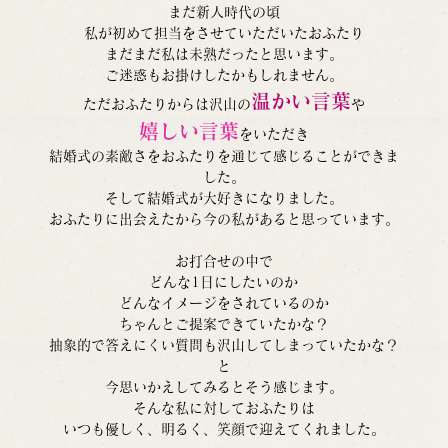
まだ新人時代の頃
私が初めて担当をさせていただいたおふたり
まだまだ私は未熟だったと思います。
ご迷惑もお掛けしたかもしれません。
温かい言葉
ただおふたりからは沢山の
や
嬉しい言葉
をいただき
結婚式の素敵さをおふたりを通じて感じることができま
した。
そして結婚式が大好きになりました。
おふたりに出会えたから今の私があると思っています。
お打合せの中で
どんな1日にしたいのか
どんなイメージをされているのか
ちゃんとご提案できていたかな？
抽象的で答えにくい質問も沢山してしまっていたかな？
と
今思いかえしてみるとそう感じます。
そんな私に対しておふたりは
いつも優しく、明るく、笑顔で迎えてくれました。