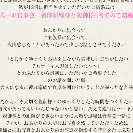
私が12月に担当させていただいたご結婚式は
式＋お食事会　新郎新婦様と親御様6名でのご結
おふたりに出会って、
ご家族様に出会って、
沢山感じたことがあったので少しお話しさせてください
「とにかくゆっくりお話をしながら美味しい食事がしたい
でもケーキ入刀はしたいな〜〜」
とおふたりから最初にいただいたご希望でした
このお話を聞いた時、
大人になるに連れ家族で食卓を囲むということが減ったなと感
だからこそ大切な親御様とのゆっくりしたお時間をつくりたい
婚式があってもいいんじゃないかと思い、あえて進行はケーキ
親御様との距離ができないように入場や退場は皆様ご一緒に
ですが、おふたりの大切なお写真を残していただくために
御様とのお写真とおふたりのお写真を撮影する時間をたっぷり