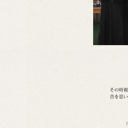
その時親
昔を思い
「