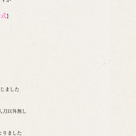
婚式
】
じました
入刀以外無し
とりました