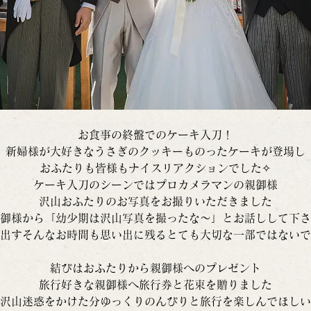
お食事の終盤でのケーキ入刀！
新婦様が大好きなうさぎのクッキーものったケーキが登場し
おふたりも皆様もナイスリアクションでした✧
ケーキ入刀のシーンではプロカメラマンの親御様
沢山おふたりのお写真をお撮りいただきました
御様から「幼少期は沢山写真を撮ったな〜」とお話しして下さ
出すそんなお時間も思い出に残るとても大切な一部ではないで
結びはおふたりから親御様へのプレゼント
旅行好きな親御様へ旅行券と花束を贈りました
沢山迷惑をかけた分ゆっくりのんびりと旅行を楽しんでほしい