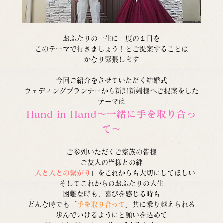
おふたりの一生に一度の１日を
このテーマで行きましょう！とご提案することは
かなり緊張します
今回ご紹介をさせていただく結婚式
ウェディングプランナーから新郎新婦様へご提案をした
テーマは
Hand in Hand～一緒に手を取り合っ
て～
ご参列いただくご家族の皆様
ご友人の皆様との絆
「
人と人との繋がり
」をこれからも大切にしてほしい
そしてこれからのおふたりの人生
困難な時も、喜びを感じる時も
どんな時でも「
手を取り合って
」共に乗り越えられる
歩んでいけるようにと願いを込めて