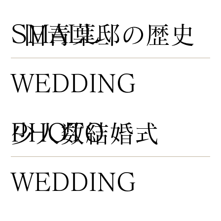
​SMALL
​旧青葉邸の歴史
WEDDING
PHOTO
​少人数結婚式
WEDDING