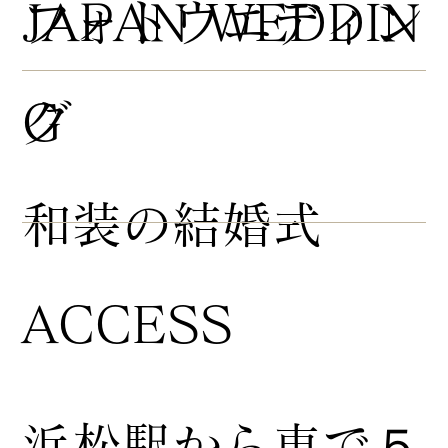
​フォトウエディン
JAPAN WEDDIN
グ
G
​和装の結婚式
ACCESS
浜松駅から車で５