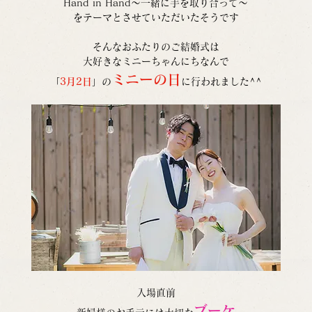
Hand in Hand～一緒に手を取り合って～
をテーマとさせていただいたそうです
そんなおふたりのご結婚式は
大好きなミニーちゃんにちなんで
ミニーの日
「
3月2日
」の
に行われました^^
入場直前
ブーケ