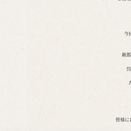
今
新郎
呉
皆様に