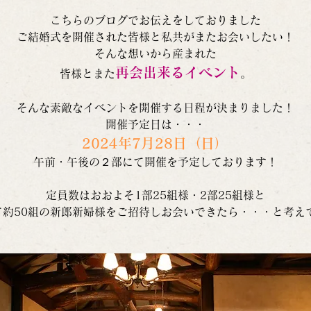
こちらのブログでお伝えをしておりました
ご結婚式を開催された皆様と私共がまたお会いしたい！
そんな想いから産まれた
再会出来るイベント
皆様とまた
。
そんな素敵なイベントを開催する日程が決まりました！
開催予定日は・・・
2024年7月28日（日）
午前・午後の２部にて開催を予定しております！
定員数はおおよそ1部25組様・2部25組様と
て約50組の新郎新婦様をご招待しお会いできたら・・・と考えて