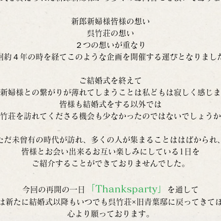
新郎新婦様皆様の想い
呉竹荘の想い
２つの想いが重なり
回約４年の時を経てこのような企画を開催する運びとなりまし
ご結婚式を終えて
新婦様との繋がりが薄れてしまうことは私どもは寂しく感じま
皆様も結婚式をする以外では
竹荘を訪れてくださる機会も少なかったのではないでしょうか
ただ未曾有の時代が訪れ、多くの人が集まることははばかられ
皆様とお会い出来るお互い楽しみにしている1日を
ご紹介することができておりませんでした。
「Thanksparty」
今回の再開の一日
を通して
は新たに結婚式以降もいつでも呉竹荘×旧青葉邸に戻ってきて
心より願っております。